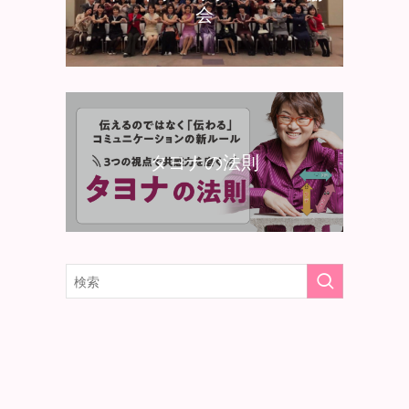
会
タヨナの法則