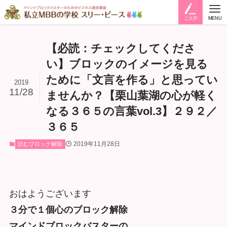
ご入学
MENU
【必読：チェックしてくださ
い】ブロックのイメージを見る
ために「文言を作る」と思ってい
2019
11/28
ませんか？【栗山葉湖の心が軽く
なる３６５の言葉vol.3】２９２／
３６５
2019年11月28日
読むブロック解除
おはようございます
３分で１個心のブロック解除
マインドブロックバスターの