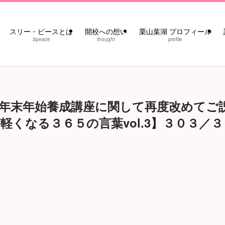
スリー・ピースとは
開校への想い
栗山葉湖 プロフィール
3peace
thought
profile
年末年始養成講座に関して再度改めてご
くなる３６５の言葉vol.3】３０３／３