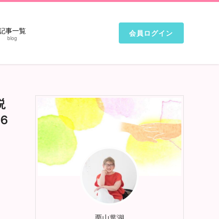
記事一覧
会員ログイン
blog
説
６
栗山葉湖