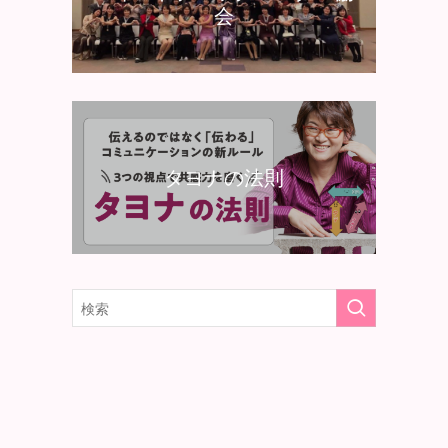
会
タヨナの法則