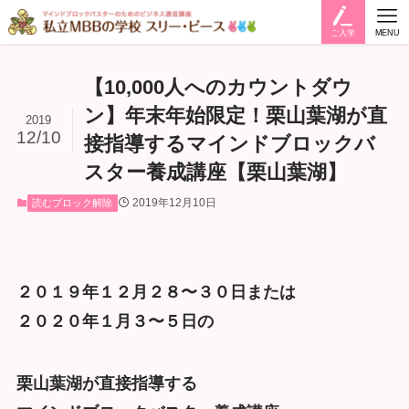
ご入学
MENU
【10,000人へのカウントダウ
ン】年末年始限定！栗山葉湖が直
2019
12/10
接指導するマインドブロックバ
スター養成講座【栗山葉湖】
2019年12月10日
読むブロック解除
２０１９年１２月２８〜３０日または
２０２０年１月３〜５日の
栗山葉湖が直接指導する