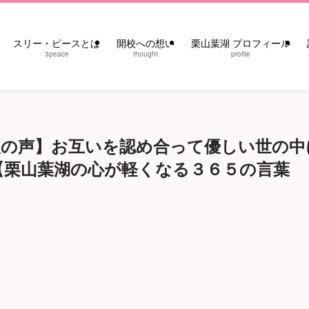
スリー・ピースとは
開校への想い
栗山葉湖 プロフィール
3peace
thought
profile
人の声】お互いを認め合って優しい世の中
【栗山葉湖の心が軽くなる３６５の言葉