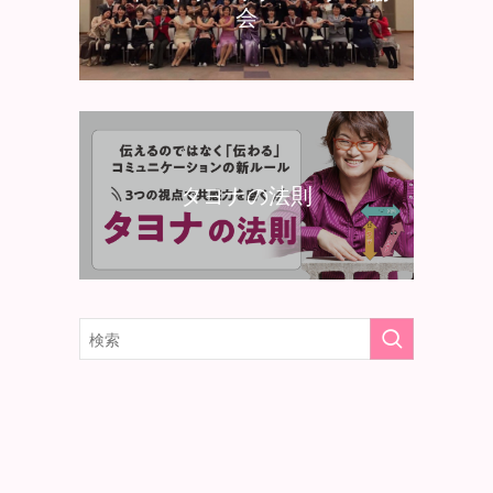
会
タヨナの法則