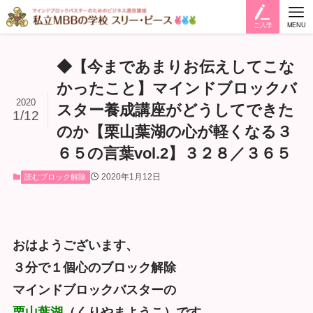
ご入学
MENU
◆【今まであまりお伝えしてこな
かったこと】マインドブロックバ
2020
スター養成講座がどうしてできた
1/12
のか【栗山葉湖の心が軽くなる３
６５の言葉vol.2】３２８／３６５
2020年1月12日
読むブロック解除
おはようございます、
３分で１個心のブロック解除
マインドブロックバスターの
栗山葉湖
（くりやまようこ）です。