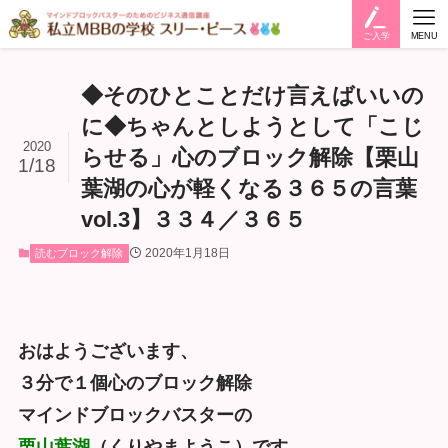
ご入学
MENU
◆そのひとことだけ言えばいいの
に◆ちゃんとしようとして「こじ
2020
らせる」心のブロック解除【栗山
1/18
葉湖の心が軽くなる３６５の言葉
vol.3】３３４／３６５
2020年1月18日
読むブロック解除
おはようございます、
３分で１個心のブロック解除
マインドブロックバスターの
栗山葉湖
（くりやまようこ）です。