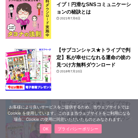
イプ！円滑なSNSコミュニケーシ
ョンの秘訣とは
2021年7月6日
【サブコンシャス★トライブで判
定】私が幸せになれる運命の彼の
見つけ方無料ダウンロード
2018年7月10日
【サブコンシャス★トライブでわ
お客様により良いサービスをご提供するため、当ウェブサイトでは
かる！】普通の人がチャンスをつ
Cookie を使用しています。このまま当ウェブサイトをご利用になる
かむ潜在意識のチカラ無料ダウン
場合、Cookie の使用に同意いただいたものとみなされます。
ロード
OK
プライバシーポリシー
2018年4月8日