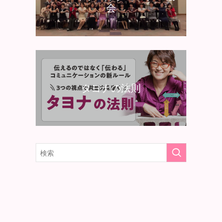
会
タヨナの法則