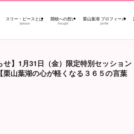
スリー・ピースとは
開校への想い
栗山葉湖 プロフィール
3peace
thought
profile
せ】1月31日（金）限定特別セッション
始【栗山葉湖の心が軽くなる３６５の言葉