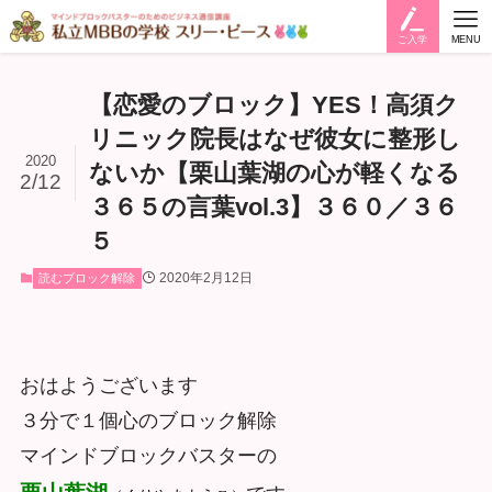
ご入学
MENU
【恋愛のブロック】YES！高須ク
リニック院長はなぜ彼女に整形し
2020
ないか【栗山葉湖の心が軽くなる
2/12
３６５の言葉vol.3】３６０／３６
５
2020年2月12日
読むブロック解除
おはようございます
３分で１個心のブロック解除
マインドブロックバスターの