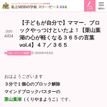
ご入学
MENU
【子どもが自分で】ママー、ブロ
ックやっつけといたよ！【栗山葉
2020
4/04
湖の心が軽くなる３６５の言葉
vol.4】４７／３６５
2020年4月4日
読むブロック解除
おはようございます
３分で１個心のブロック解除
マインドブロックバスターの
栗山葉湖
（くりやまようこ）
です。