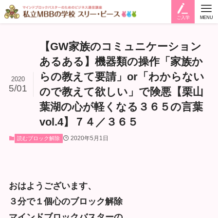
ご入学
MENU
【GW家族のコミュニケーション
あるある】機器類の操作「家族か
らの教えて要請」or「わからない
2020
5/01
ので教えて欲しい」で険悪【栗山
葉湖の心が軽くなる３６５の言葉
vol.4】７４／３６５
2020年5月1日
読むブロック解除
おはようございます、
３分で１個心のブロック解除
マインドブロックバスターの