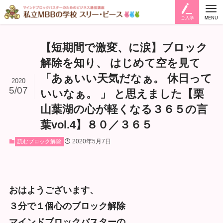
ご入学
MENU
【短期間で激変、に涙】ブロック
解除を知り、 はじめて空を見て
「あぁいい天気だなぁ。 休日って
2020
5/07
いいなぁ。 」 と思えました【栗
山葉湖の心が軽くなる３６５の言
葉vol.4】８０／３６５
2020年5月7日
読むブロック解除
おはようございます、
３分で１個心のブロック解除
マインドブロックバスターの