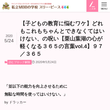
ご入学
MENU
【子どもの教育に悩むワケ】どれ
もこれもちゃんとできなくてはい
2020
けない、の呪い【栗山葉湖の心が
5/24
軽くなる３６５の言葉vol.4】９７
／３６５
2020年5月24日
読むブロック解除
「並以下の能力を向上させるために
無駄な時間を使ってはいけない。」
by ドラッカー