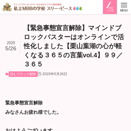
ご入学
MENU
【緊急事態宣言解除】マインドブ
ロックバスターはオンラインで活
2020
性化しました【栗山葉湖の心が軽
5/26
くなる３６５の言葉vol.4】９９／
３６５
2020年5月26日
読むブロック解除
緊急事態宣言解除
みなさんお疲れ様でした。
おはようございます