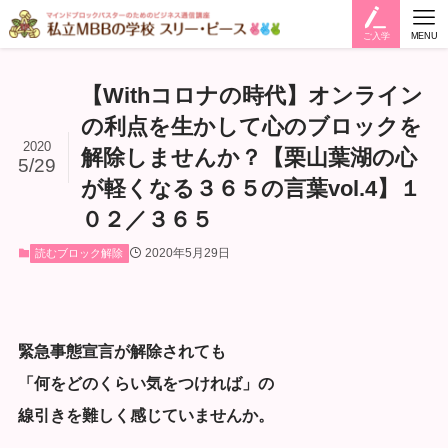
ご入学
MENU
【Withコロナの時代】オンライン
の利点を生かして心のブロックを
2020
解除しませんか？【栗山葉湖の心
5/29
が軽くなる３６５の言葉vol.4】１
０２／３６５
2020年5月29日
読むブロック解除
緊急事態宣言が解除されても
「何をどのくらい気をつければ」の
線引きを難しく感じていませんか。