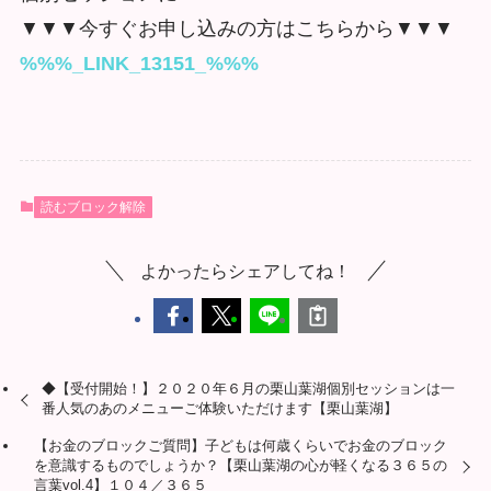
▼▼▼今すぐお申し込みの方はこちらから▼▼▼
%%%_LINK_13151_%%%
読むブロック解除
よかったらシェアしてね！
◆【受付開始！】２０２０年６月の栗山葉湖個別セッションは一
番人気のあのメニューご体験いただけます【栗山葉湖】
【お金のブロックご質問】子どもは何歳くらいでお金のブロック
を意識するものでしょうか？【栗山葉湖の心が軽くなる３６５の
言葉vol.4】１０４／３６５