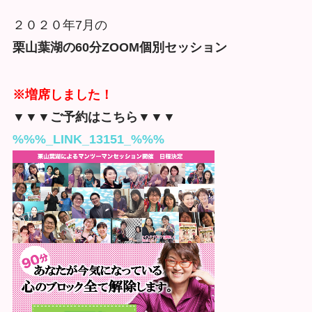
２０２０年7月の
栗山葉湖の60
分ZOOM個別セッション
※増席しました！
▼▼▼ご予約はこちら▼▼▼
%%%_LINK_13151_%%%