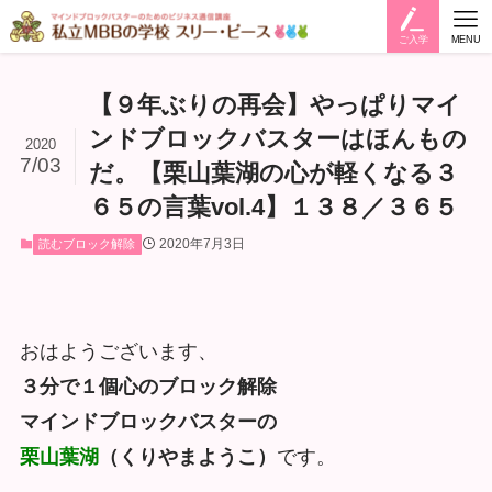
ご入学
MENU
【９年ぶりの再会】やっぱりマイ
ンドブロックバスターはほんもの
2020
7/03
だ。【栗山葉湖の心が軽くなる３
６５の言葉vol.4】１３８／３６５
2020年7月3日
読むブロック解除
おはようございます、
３分で１個心のブロック解除
マインドブロックバスターの
栗山葉湖
（くりやまようこ）
です。