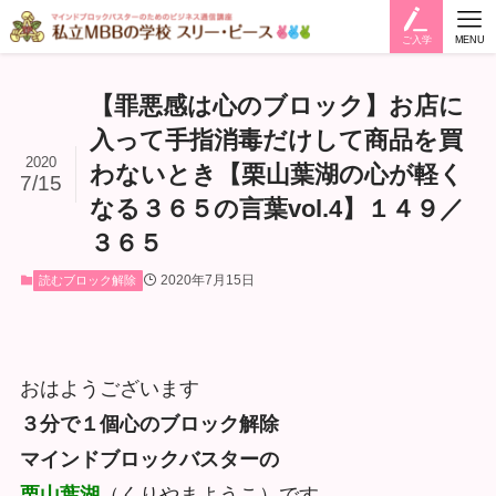
ご入学
MENU
【罪悪感は心のブロック】お店に
入って手指消毒だけして商品を買
2020
わないとき【栗山葉湖の心が軽く
7/15
なる３６５の言葉vol.4】１４９／
３６５
2020年7月15日
読むブロック解除
おはようございます
３分で１個心のブロック解除
マインドブロックバスターの
栗山葉湖
（くりやまようこ）です。