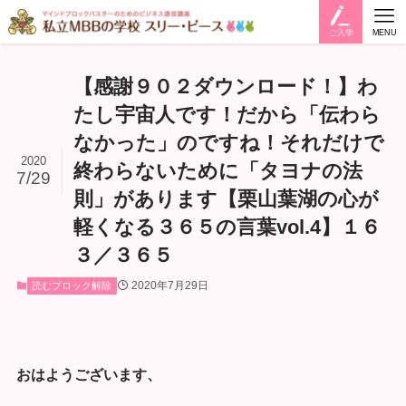
ご入学
MENU
【感謝９０２ダウンロード！】わ
たし宇宙人です！だから「伝わら
なかった」のですね！それだけで
2020
終わらないために「タヨナの法
7/29
則」があります【栗山葉湖の心が
軽くなる３６５の言葉vol.4】１６
３／３６５
2020年7月29日
読むブロック解除
おはようございます、