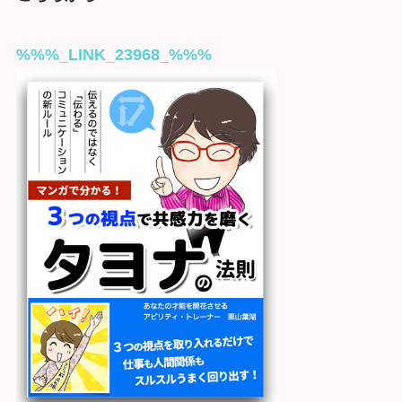
%%%_LINK_23968_%%%