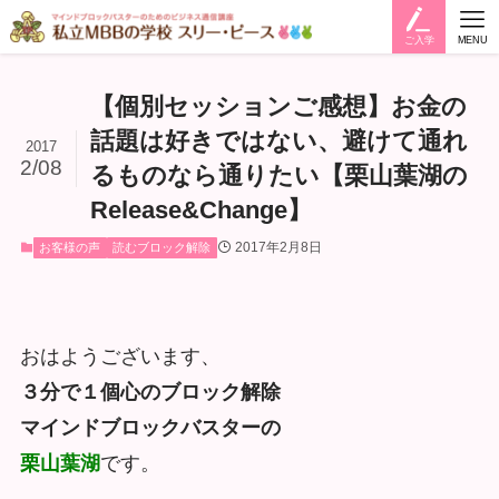
ご入学
MENU
【個別セッションご感想】お金の
話題は好きではない、避けて通れ
2017
2/08
るものなら通りたい【栗山葉湖の
Release&Change】
2017年2月8日
お客様の声
読むブロック解除
おはようございます、
３分で１個心のブロック解除
マインドブロックバスターの
栗山葉湖
です。