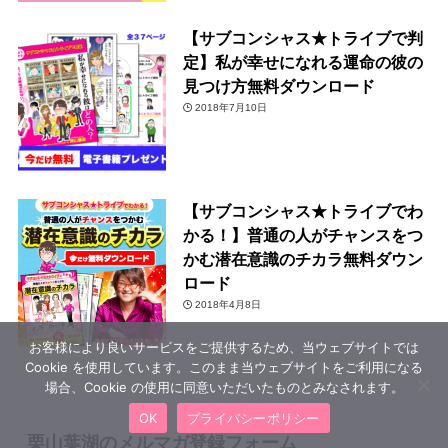
【サブコンシャス★トライブで判
定】私が幸せになれる運命の彼の
見つけ方無料ダウンロード
2018年7月10日
【サブコンシャス★トライブでわ
かる！】普通の人がチャンスをつ
かむ潜在意識のチカラ無料ダウン
ロード
2018年4月8日
お客様により良いサービスをご提供するため、当ウェブサイトでは
Cookie を使用しています。このまま当ウェブサイトをご利用になる
場合、Cookie の使用に同意いただいたものとみなされます。
OK
プライバシーポリシー
栗山葉湖のメルマガ登録フォーム