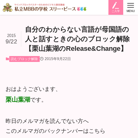
ご入学
MENU
自分のわからない言語が母国語の
2015
人と話すときの心のブロック解除
9/22
【栗山葉湖のRelease&Change】
2015年9月22日
読むブロック解除
おはようございます、
栗山葉湖
です。
昨日のメルマガを読んでない方へ
このメルマガのバックナンバーはこちら