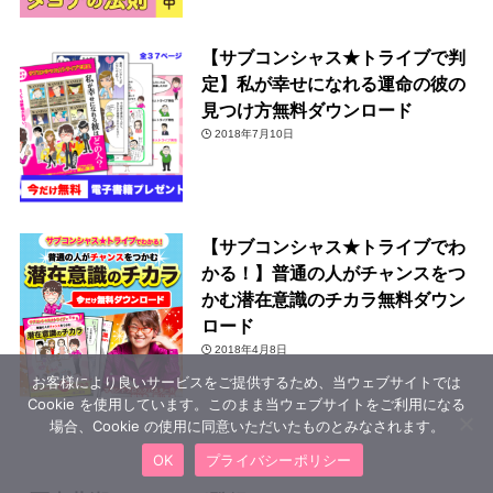
【サブコンシャス★トライブで判
定】私が幸せになれる運命の彼の
見つけ方無料ダウンロード
2018年7月10日
【サブコンシャス★トライブでわ
かる！】普通の人がチャンスをつ
かむ潜在意識のチカラ無料ダウン
ロード
2018年4月8日
お客様により良いサービスをご提供するため、当ウェブサイトでは
Cookie を使用しています。このまま当ウェブサイトをご利用になる
場合、Cookie の使用に同意いただいたものとみなされます。
OK
プライバシーポリシー