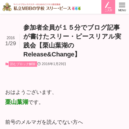
ご入学
MENU
参加者全員が１５分でブログ記事
が書けたスリー・ピースリアル実
2016
1/29
践会【栗山葉湖の
Release&Change】
2016年1月29日
読むブロック解除
おはようございます、
栗山葉湖
です。
前号のメルマガを読んでない方へ