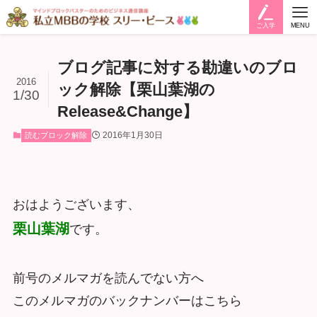
ご入学
MENU
ブログ記事に対する勘違いのブロ
2016
ック解除【栗山葉湖の
1/30
Release&Change】
2016年1月30日
読むブロック解除
おはようございます、
栗山葉湖
です。
前号のメルマガを読んでない方へ
このメルマガのバックナンバーはこちら