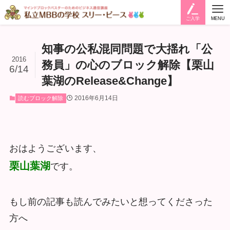
ご入学
MENU
知事の公私混同問題で大揺れ「公
2016
務員」の心のブロック解除【栗山
6/14
葉湖のRelease&Change】
2016年6月14日
読むブロック解除
おはようございます、
栗山葉湖
です。
もし前の記事も読んでみたいと想ってくださった
方へ