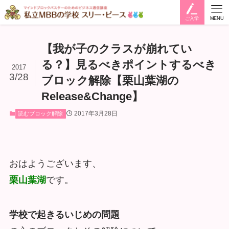
ご入学
MENU
【我が子のクラスが崩れてい
る？】見るべきポイントするべき
2017
3/28
ブロック解除【栗山葉湖の
Release&Change】
2017年3月28日
読むブロック解除
おはようございます、
栗山葉湖
です。
学校で起きるいじめの問題