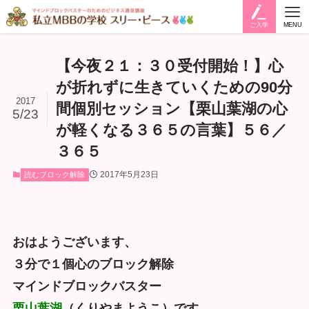
ご入学
MENU
【今夜２１：３０受付開始！】心
が折れずに生きていくための90分
2017
間個別セッション【栗山葉湖の心
5/23
が軽くなる３６５の言葉】５６／
３６５
2017年5月23日
読むブロック解除
おはようございます、
３分で１個心のブロック解除
マインドブロックバスター
栗山葉湖
（くりやまようこ）です。