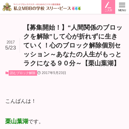
ご入学
MENU
【募集開始！】“人間関係のブロッ
クを解除”して心が折れずに生き
2017
ていく！心のブロック解除個別セ
5/23
ッション～あなたの人生がもっと
ラクになる９０分～【栗山葉湖】
2017年5月23日
読むブロック解除
こんばんは！
栗山葉湖
です。