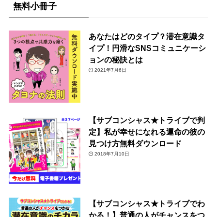
無料小冊子
あなたはどのタイプ？潜在意識タ
イプ！円滑なSNSコミュニケーシ
ョンの秘訣とは
2021年7月6日
【サブコンシャス★トライブで判
定】私が幸せになれる運命の彼の
見つけ方無料ダウンロード
2018年7月10日
【サブコンシャス★トライブでわ
かる！】普通の人がチャンスをつ