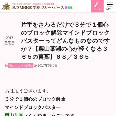
ご入学
MENU
片手をさわるだけで３分で１個心
のブロック解除マインドブロック
2017
バスターってどんなものなのです
6/05
か？【栗山葉湖の心が軽くなる３
６５の言葉】６８／３６５
2017年6月5日
読むブロック解除
おはようございます、
３分で１個心のブロック解除
マインドブロックバスター
栗山葉湖
（くりやまようこ）
です。