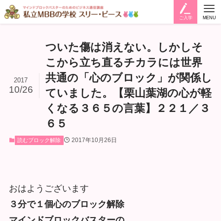
ご入学
MENU
ついた傷は消えない。しかしそ
こから立ち直るチカラには世界
共通の「心のブロック」が関係し
2017
10/26
ていました。【栗山葉湖の心が軽
くなる３６５の言葉】２２１／３
６５
2017年10月26日
読むブロック解除
おはようございます
３分で１個心のブロック解除
マインドブロックバスターの