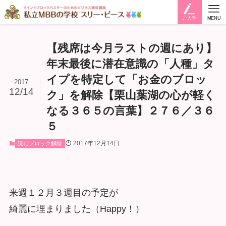
ご入学
MENU
【残席は今月ラストの週にあり】
年末最後に潜在意識の「人種」タ
イプを特定して「お金のブロッ
2017
12/14
ク」を解除【栗山葉湖の心が軽く
なる３６５の言葉】２７６／３６
５
2017年12月14日
読むブロック解除
来週１２月３週目の予定が
綺麗に埋まりました（Happy！）