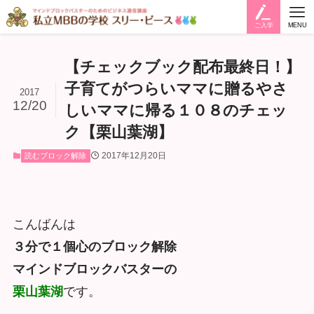
ご入学
MENU
【チェックブック配布最終日！】
子育てがつらいママに贈るやさ
2017
12/20
しいママに帰る１０８のチェッ
ク【栗山葉湖】
2017年12月20日
読むブロック解除
こんばんは
３分で１個心のブロック解除
マインドブロックバスターの
栗山葉湖
です。