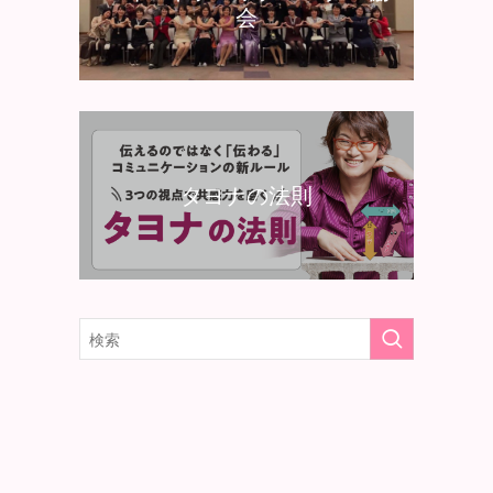
会
タヨナの法則