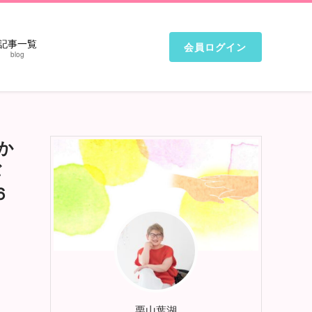
記事一覧
会員ログイン
blog
か
バ
６
栗山葉湖