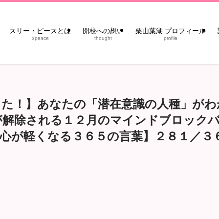
スリー・ピースとは
開校への想い
栗山葉湖 プロフィール
3peace
thought
profile
した！】あなたの「潜在意識の人種」がわ
が解除される１２月のマインドブロック
心が軽くなる３６５の言葉】２８１／３