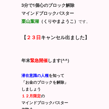
3分で1個心のブロック解除
マインドブロックバスター
栗山葉湖
（くりやまようこ）
です。
【
２３日
キャンセル出ました】
年末
緊急開催
します(^^)
潜在意識の人種
を知って
「お金のブロックを解除」
しましょう
１２月限定
の
マインドブロックバスター