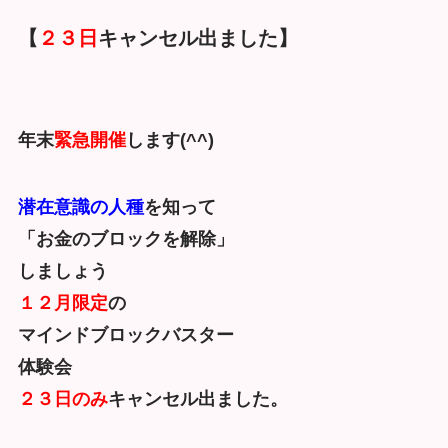
【
２３日
キャンセル出ました】
年末
緊急開催
します(^^)
潜在意識の人種
を知って
「お金のブロックを解除」
しましょう
１２月限定
の
マインドブロックバスター
体験会
２３日のみ
キャンセル出ました。