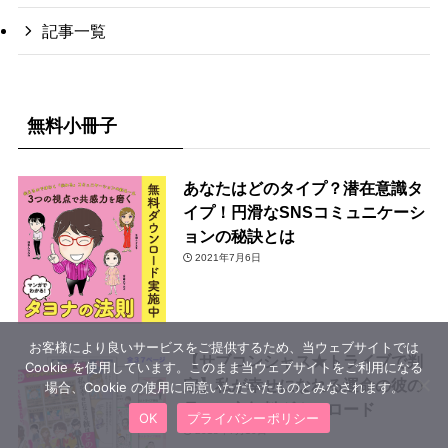
記事一覧
無料小冊子
あなたはどのタイプ？潜在意識タ
イプ！円滑なSNSコミュニケーシ
ョンの秘訣とは
2021年7月6日
お客様により良いサービスをご提供するため、当ウェブサイトでは
【サブコンシャス★トライブで判
Cookie を使用しています。このまま当ウェブサイトをご利用になる
定】私が幸せになれる運命の彼の
場合、Cookie の使用に同意いただいたものとみなされます。
見つけ方無料ダウンロード
OK
プライバシーポリシー
2018年7月10日