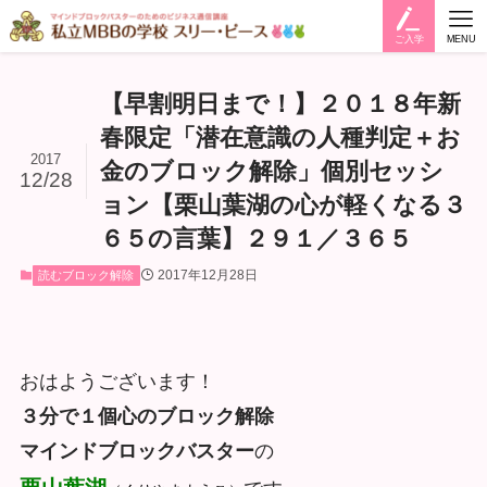
ご入学
MENU
【早割明日まで！】２０１８年新
春限定「潜在意識の人種判定＋お
2017
金のブロック解除」個別セッシ
12/28
ョン【栗山葉湖の心が軽くなる３
６５の言葉】２９１／３６５
2017年12月28日
読むブロック解除
おはようございます！
３分で１個心のブロック解除
マインドブロックバスター
の