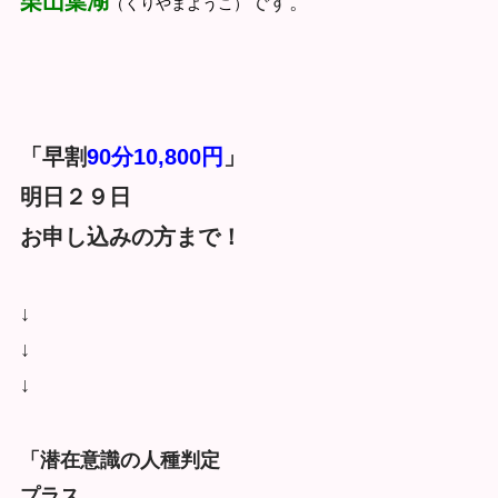
栗山葉湖
です。
（くりやまようこ）
「早割
90分10,800円
」
明日２９日
お申し込みの方まで！
↓
↓
↓
「潜在意識の人種判定
プラス