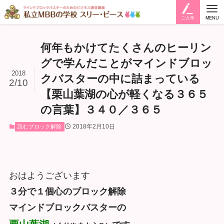
ご入学
MENU
何年もかけてたくさんのヒーリン
グで学んだことがマインドブロッ
2018
クバスターの中に詰まっている
2/10
【栗山葉湖の心が軽くなる３６５
の言葉】３４０／３６５
2018年2月10日
読むブロック解除
おはようございます
３分で１個心のブロック解除
マインドブロックバスターの