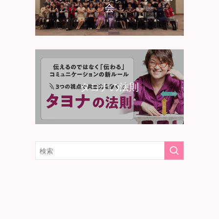
会
タヨナの法則