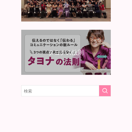
会
タヨナの法則