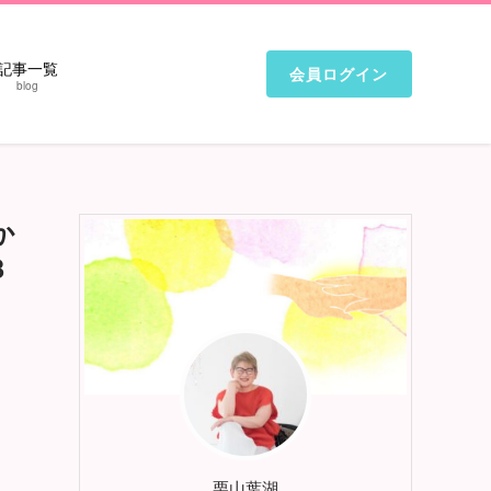
記事一覧
会員ログイン
blog
か
３
栗山葉湖