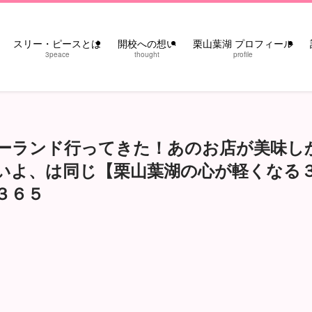
スリー・ピースとは
開校への想い
栗山葉湖 プロフィール
3peace
thought
profile
ーランド行ってきた！あのお店が美味し
いよ、は同じ【栗山葉湖の心が軽くなる
／３６５