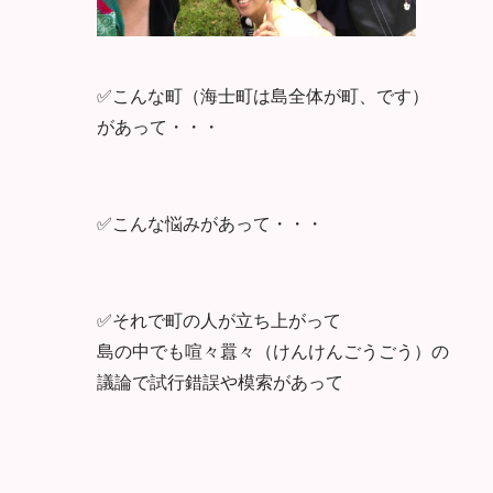
✅こんな町（海士町は島全体が町、です）
があって・・・
✅こんな悩みがあって・・・
✅それで町の人が立ち上がって
島の中でも喧々囂々（けんけんごうごう）の
議論で試行錯誤や模索があって