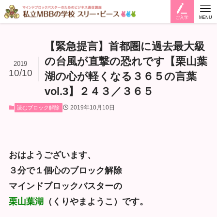
ご入学
MENU
【緊急提言】首都圏に過去最大級
の台風が直撃の恐れです【栗山葉
2019
10/10
湖の心が軽くなる３６５の言葉
vol.3】２４３／３６５
2019年10月10日
読むブロック解除
おはようございます、
３分で１個心のブロック解除
マインドブロックバスターの
栗山葉湖
（くりやまようこ）です。