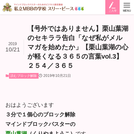
ご入学
MENU
【号外ではありません】栗山葉湖
のセキララ告白「なぜ私がメル
2019
マガを始めたか」【栗山葉湖の心
10/21
が軽くなる３６５の言葉vol.3】
２５４／３６５
2019年10月21日
読むブロック解除
おはようございます
３分で１個心のブロック解除
マインドブロックバスターの
栗山葉湖
（くりやまようこ）
です。