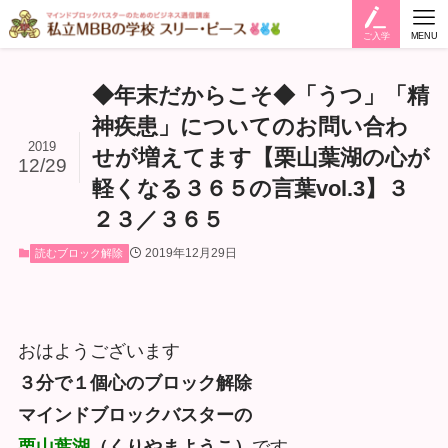
ご入学
MENU
◆年末だからこそ◆「うつ」「精
神疾患」についてのお問い合わ
2019
せが増えてます【栗山葉湖の心が
12/29
軽くなる３６５の言葉vol.3】３
２３／３６５
2019年12月29日
読むブロック解除
おはようございます
３分で１個心のブロック解除
マインドブロックバスターの
栗山葉湖
（くりやまようこ）
です。