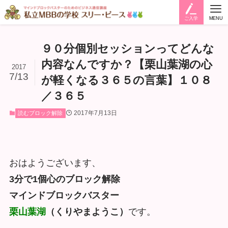
ご入学
MENU
９０分個別セッションってどんな
内容なんですか？【栗山葉湖の心
2017
7/13
が軽くなる３６５の言葉】１０８
／３６５
2017年7月13日
読むブロック解除
おはようございます、
3分で1個心のブロック解除
マインドブロックバスター
栗山葉湖
（くりやまようこ）
です。