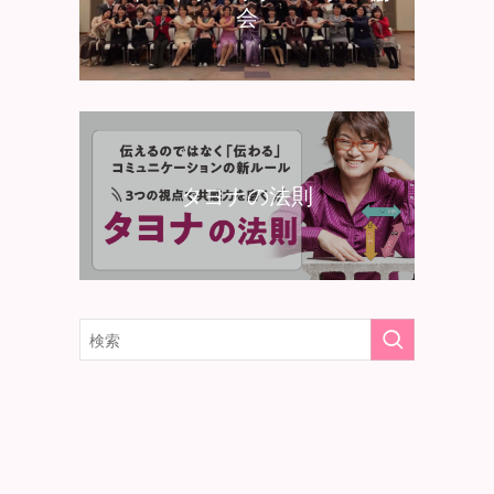
会
タヨナの法則