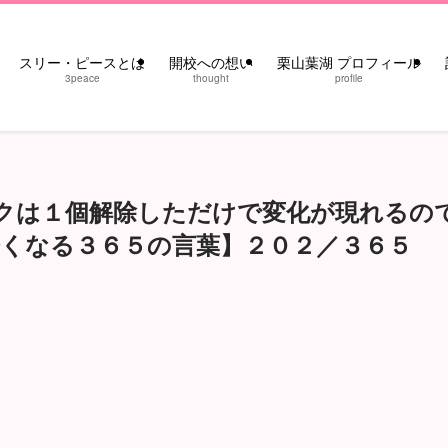
スリー・ピースとは
開校への想い
栗山葉湖 プロフィール
3peace
thought
profile
ックは１個解除しただけで変化が現れるの
くなる３６５の言葉】２０２／３６５